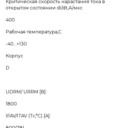
Критическая скорость нарастания тока в
открытом состоянии dI/dt,А/мкс
400
Рабочая температура,С
-40…+130
Корпус
D
UDRM/ URRM [В]:
1800
IFAV/ITAV (Tc,°С) [A]:
800(78)